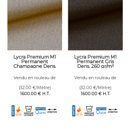
Lycra Premium M1
Lycra Premium M1
Permanent
Permanent Gris
Champagne Dens.
Dens. 260 gr/m²
260 gr/m² Larg. 200
Larg. 200 cm
cm
Vendu en rouleau de
Vendu en rouleau de
50 mètres linéaires
50 mètres linéaires
(32.00
€
/Mètre)
(32.00
€
/Mètre)
1600
.00
€
H.T.
1600
.00
€
H.T.