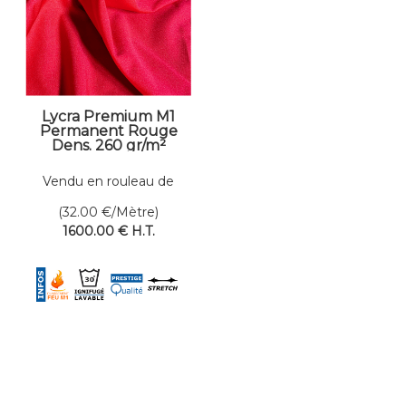
Lycra Premium M1
Permanent Rouge
Dens. 260 gr/m²
Larg. 200 cm
Vendu en rouleau de
50 mètres linéaires
(32.00
€
/Mètre)
1600
.00
€
H.T.