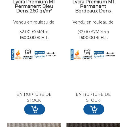
Lycra Premium M1
Lycra Premium M1
Permanent Bleu
Permanent
Dens. 260 gr/m²
Bordeaux Dens.
Larg. 200 cm
260 gr/m² Larg. 200
cm
Vendu en rouleau de
Vendu en rouleau de
50 mètres linéaires
50 mètres linéaires
(32.00
€
/Mètre)
(32.00
€
/Mètre)
1600
.00
€
H.T.
1600
.00
€
H.T.
EN RUPTURE DE
EN RUPTURE DE
STOCK
STOCK