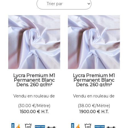
Lycra Premium M1
Lycra Premium M1
Permanent Blanc
Permanent Blanc
Dens. 260 gr/m²
Dens. 260 gr/m²
Larg. 200 cm
Larg. 300 cm
Vendu en rouleau de
Vendu en rouleau de
50 mètres linéaires
50 mètres linéaires
(30.00
€
/Mètre)
(38.00
€
/Mètre)
1500
.00
€
H.T.
1900
.00
€
H.T.