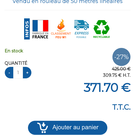
Vendu en rouleau de 50 mètres linéaires
En stock
QUANTITÉ
425
.00
€
309
.75
€
H.T.
371
.70
€
T.T.C.