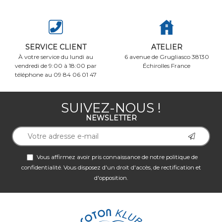
SERVICE CLIENT
ATELIER
À votre service du lundi au
6 avenue de Grugliasco 38130
vendredi de 9:00 à 18:00 par
Échirolles France
téléphone au 09 84 06 01 47
SUIVEZ-NOUS !
NEWSLETTER
Vous affirmez avoir pris connaissance de notre
politique de
confidentialité
. Vous disposez d'un droit d'accès, de rectification et
d'opposition.