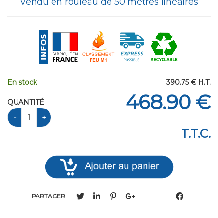
Vendu en rouleau de 50 mètres linéaires
En stock
390
.75
€
H.T.
468
.90
€
QUANTITÉ
T.T.C.
PARTAGER