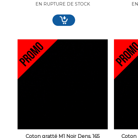
EN RUPTURE DE STOCK
EN
Coton gratté M1 Noir Dens. 165
Coton 