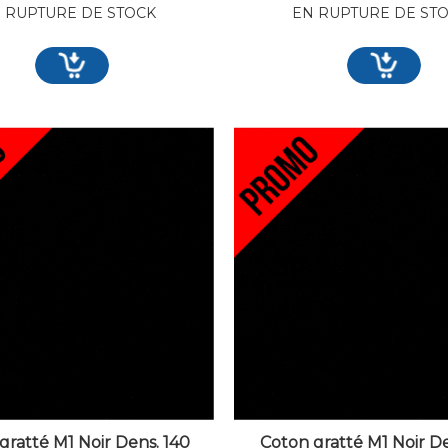
 RUPTURE DE STOCK
EN RUPTURE DE ST
gratté M1 Noir Dens. 140
Coton gratté M1 Noir De