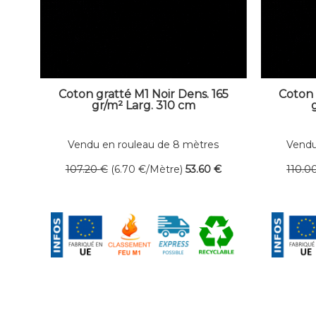
Coton gratté M1 Noir Dens. 165
Coton 
gr/m² Larg. 310 cm
Vendu en rouleau de 8 mètres
Vendu
linéaires
107
.20
€
(6.70
€
/Mètre)
53
.60
€
110
.0