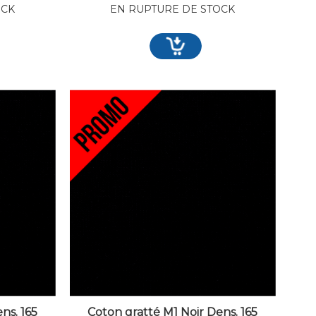
OCK
EN RUPTURE DE STOCK
ns. 165
Coton gratté M1 Noir Dens. 165