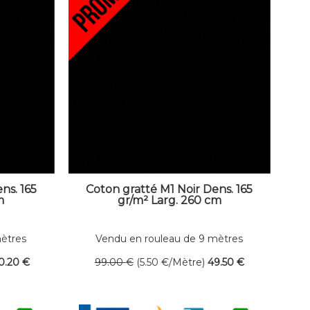
ns. 165
Coton gratté M1 Noir Dens. 165
m
gr/m² Larg. 260 cm
mètres
Vendu en rouleau de 9 mètres
linéaires
0
.20
€
99
.00
€
(5.50
€
/Mètre)
49
.50
€