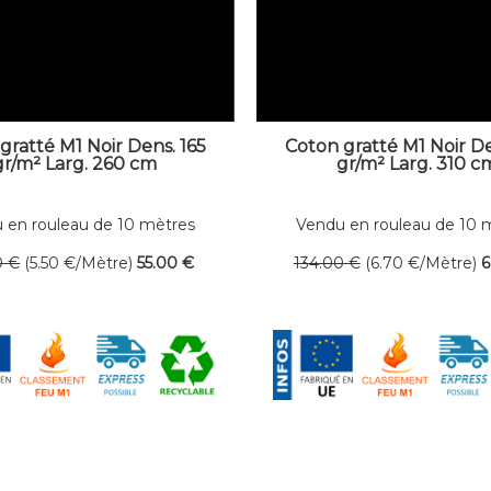
gratté M1 Noir Dens. 165
Coton gratté M1 Noir De
gr/m² Larg. 260 cm
gr/m² Larg. 310 c
 en rouleau de 10 mètres
Vendu en rouleau de 10 
linéaires
linéaires
0
€
(5.50
€
/Mètre)
55
.00
€
134
.00
€
(6.70
€
/Mètre)
6