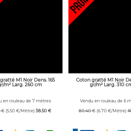
gratté M1 Noir Dens. 165
Coton gratté M1 Noir De
gr/m² Larg. 260 cm
gr/m² Larg. 310 c
 en rouleau de 7 mètres
Vendu en rouleau de 6 
linéaires
linéaires
0
€
(5.50
€
/Mètre)
38
.50
€
80
.40
€
(6.70
€
/Mètre)
4