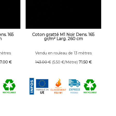
ns. 165
Coton gratté M1 Noir Dens. 165
m
gr/m² Larg. 260 cm
mètres
Vendu en rouleau de 13 mètres
linéaires
7
.00
€
143
.00
€
(5.50
€
/Mètre)
71
.50
€