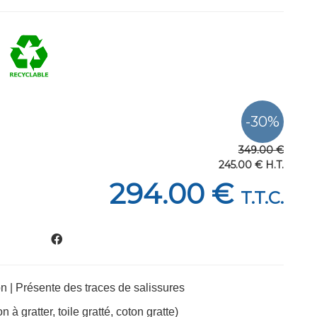
349
.00
€
245
.00
€
H.T.
294
.00
€
T.T.C.
n | Présente des traces de salissures
n à gratter, toile gratté, coton gratte)