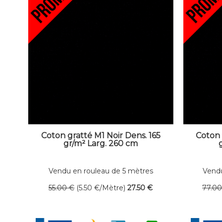
Coton gratté M1 Noir Dens. 165
Coton 
gr/m² Larg. 260 cm
Vendu en rouleau de 5 mètres
Vendu
linéaires
55
.00
€
(5.50
€
/Mètre)
27
.50
€
77
.0