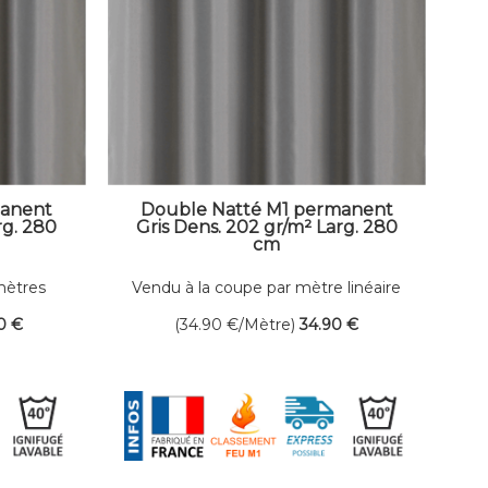
manent
Double Natté M1 permanent
rg. 280
Gris Dens. 202 gr/m² Larg. 280
cm
mètres
Vendu à la coupe par mètre linéaire
0
€
(34.90
€
/Mètre)
34
.90
€