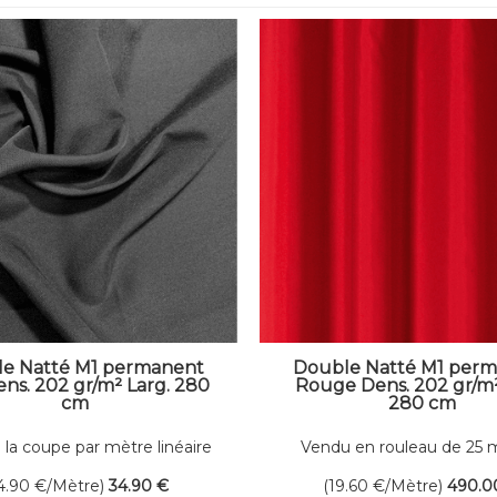
e Natté M1 permanent
Double Natté M1 per
ens. 202 gr/m² Larg. 280
Rouge Dens. 202 gr/m²
cm
280 cm
 la coupe par mètre linéaire
Vendu en rouleau de 25 
linéaires
4.90
€
/Mètre)
34
.90
€
(19.60
€
/Mètre)
490
.0