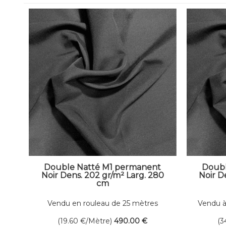
Double Natté M1 permanent
Doubl
Noir Dens. 202 gr/m² Larg. 280
Noir D
cm
Vendu en rouleau de 25 mètres
Vendu à
linéaires
(19.60
€
/Mètre)
490
.00
€
(3