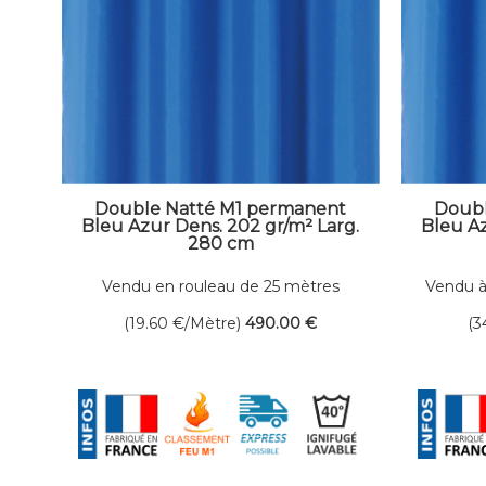
Double Natté M1 permanent
Doubl
Bleu Azur Dens. 202 gr/m² Larg.
Bleu Az
280 cm
Vendu en rouleau de 25 mètres
Vendu à
linéaires
(19.60
€
/Mètre)
490
.00
€
(3