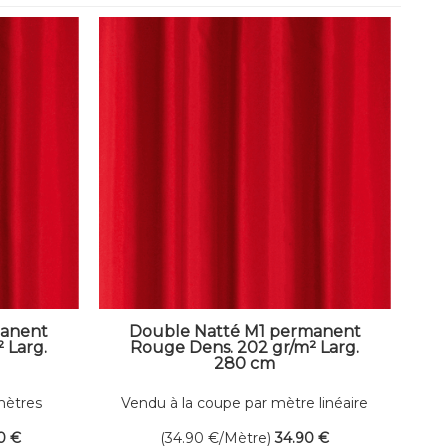
manent
Double Natté M1 permanent
 Larg.
Rouge Dens. 202 gr/m² Larg.
280 cm
mètres
Vendu à la coupe par mètre linéaire
0
€
(34.90
€
/Mètre)
34
.90
€