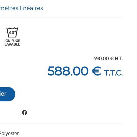
mètres linéaires
490
.00
€
H.T.
588
.00
€
T.T.C.
olyester