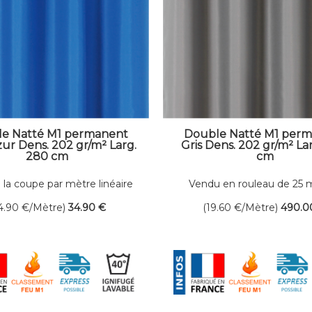
e Natté M1 permanent
Double Natté M1 per
ur Dens. 202 gr/m² Larg.
Gris Dens. 202 gr/m² La
280 cm
cm
 la coupe par mètre linéaire
Vendu en rouleau de 25 
linéaires
4.90
€
/Mètre)
34
.90
€
(19.60
€
/Mètre)
490
.0