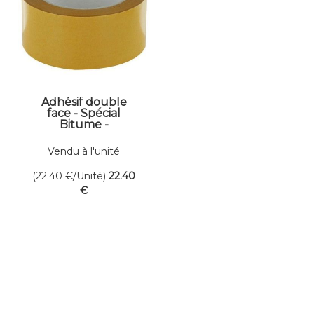
Adhésif double
face - Spécial
Bitume -
Larg.50mm -
Long.25ml
Vendu à l'unité
(22.40
€
/Unité)
22
.40
€