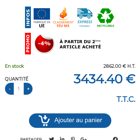
En stock
2862
.00
€
H.T.
3434
.40
€
QUANTITÉ
T.T.C.
PARTAGER