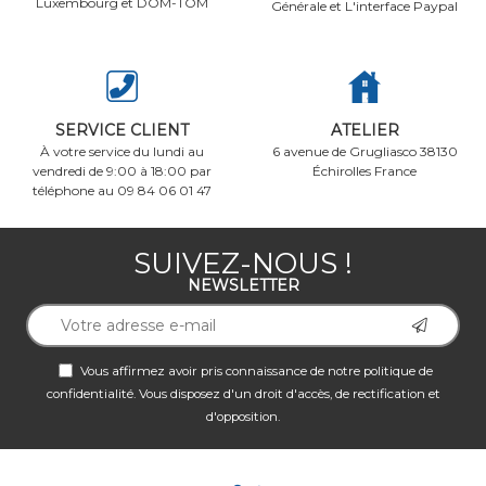
Luxembourg et DOM-TOM
Générale et L'interface Paypal
SERVICE CLIENT
ATELIER
À votre service du lundi au
6 avenue de Grugliasco 38130
vendredi de 9:00 à 18:00 par
Échirolles France
téléphone au 09 84 06 01 47
SUIVEZ-NOUS !
NEWSLETTER
Vous affirmez avoir pris connaissance de notre
politique de
confidentialité
. Vous disposez d'un droit d'accès, de rectification et
d'opposition.