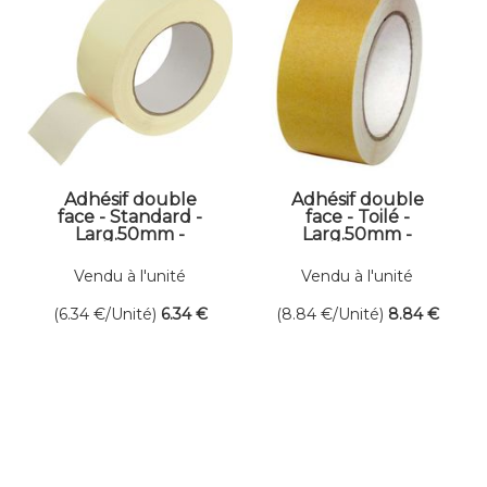
Adhésif double
Adhésif double
face - Standard -
face - Toilé -
Larg.50mm -
Larg.50mm -
Long.25ml
Long.25ml
Vendu à l'unité
Vendu à l'unité
(6.34
€
/Unité)
6
.34
€
(8.84
€
/Unité)
8
.84
€