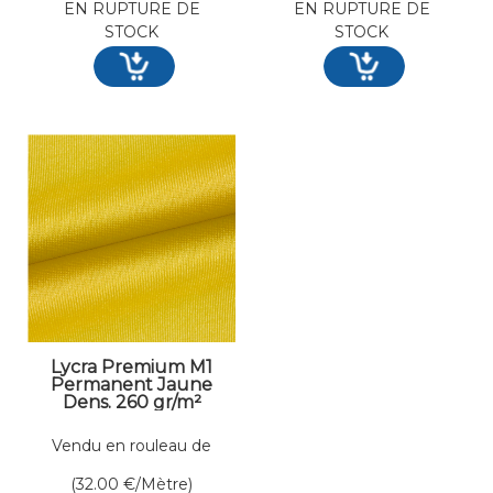
EN RUPTURE DE
EN RUPTURE DE
STOCK
STOCK
Lycra Premium M1
Permanent Jaune
Dens. 260 gr/m²
Larg. 200 cm
Vendu en rouleau de
50 mètres linéaires
(32.00
€
/Mètre)