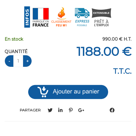
En stock
990
.00
€
H.T.
1188
.00
€
QUANTITÉ
T.T.C.
PARTAGER