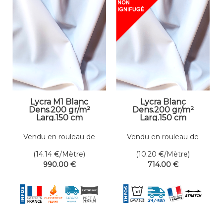
Lycra M1 Blanc
Lycra Blanc
Dens.200 gr/m²
Dens.200 gr/m²
Larg.150 cm
Larg.150 cm
Vendu en rouleau de
Vendu en rouleau de
70 mètres linéaires
70 mètres linéaires
(14.14
€
/Mètre)
(10.20
€
/Mètre)
990
.00
€
714
.00
€