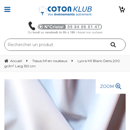
Accueil
Tissus M1 en rouleaux
Lycra M1 Blanc Dens.200
gr/m² Larg.150 cm
ZOOM