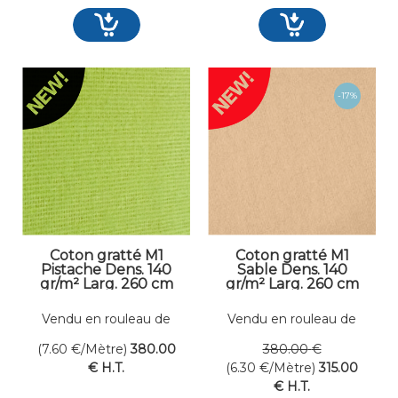
Coton gratté M1
Coton gratté M1
Pistache Dens. 140
Sable Dens. 140
gr/m² Larg. 260 cm
gr/m² Larg. 260 cm
Vendu en rouleau de
Vendu en rouleau de
50 mètres linéaires
50 mètres linéaires
(7.60
€
/Mètre)
380
.00
380
.00
€
€
H.T.
(6.30
€
/Mètre)
315
.00
€
H.T.