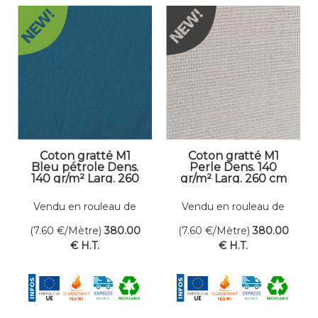
Coton gratté M1
Coton gratté M1
Bleu pétrole Dens.
Perle Dens. 140
140 gr/m² Larg. 260
gr/m² Larg. 260 cm
cm
Vendu en rouleau de
Vendu en rouleau de
50 mètres linéaires
50 mètres linéaires
(7.60
€
/Mètre)
380
.00
(7.60
€
/Mètre)
380
.00
€
H.T.
€
H.T.