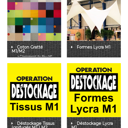
Coton Gratté
Formes Lycra M1
M1/M2
Déstockage Tissus
Déstockage Lycra
Ignifugés M1 | M2
M1