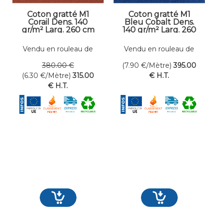
Coton gratté M1
Coton gratté M1
Corail Dens. 140
Bleu Cobalt Dens.
gr/m² Larg. 260 cm
140 gr/m² Larg. 260
cm
Vendu en rouleau de
Vendu en rouleau de
50 mètres linéaires
50 mètres linéaires
380
.00
€
(7.90
€
/Mètre)
395
.00
(6.30
€
/Mètre)
315
.00
€
H.T.
€
H.T.