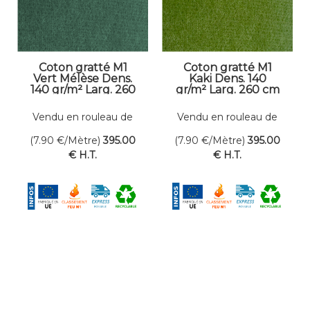
Coton gratté M1
Coton gratté M1
Vert Mélèse Dens.
Kaki Dens. 140
140 gr/m² Larg. 260
gr/m² Larg. 260 cm
cm
Vendu en rouleau de
Vendu en rouleau de
50 mètres linéaires
50 mètres linéaires
(7.90
€
/Mètre)
395
.00
(7.90
€
/Mètre)
395
.00
€
H.T.
€
H.T.