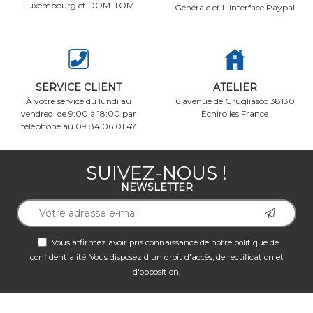
Luxembourg et DOM-TOM
Générale et L'interface Paypal
SERVICE CLIENT
ATELIER
À votre service du lundi au
6 avenue de Grugliasco 38130
vendredi de 9:00 à 18:00 par
Échirolles France
téléphone au 09 84 06 01 47
SUIVEZ-NOUS !
NEWSLETTER
Vous affirmez avoir pris connaissance de notre
politique de
confidentialité
. Vous disposez d'un droit d'accès, de rectification et
d'opposition.