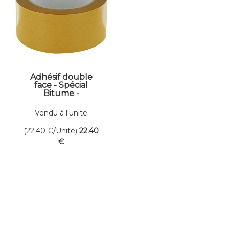
Adhésif double
face - Spécial
Bitume -
Larg.50mm -
Long.25ml
Vendu à l'unité
(22.40
€
/Unité)
22
.40
€