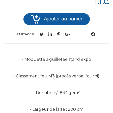
T.T.C.
PARTAGER
- Moquette aiguilletée stand expo
Classement feu M3 (procès verbal fourni)
-
Densité : +/- 834 gr/m²
-
Largeur de laize : 200 cm
-