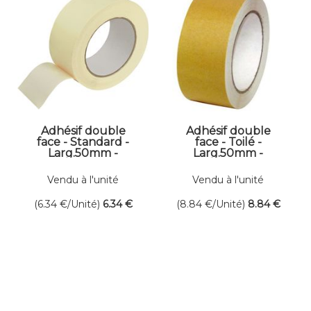
Adhésif double
Adhésif double
face - Standard -
face - Toilé -
Larg.50mm -
Larg.50mm -
Long.25ml
Long.25ml
Vendu à l'unité
Vendu à l'unité
(6.34
€
/Unité)
6
.34
€
(8.84
€
/Unité)
8
.84
€