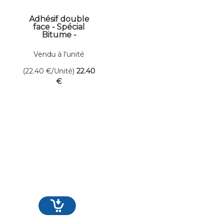
Adhésif double
face - Spécial
Bitume -
Larg.50mm -
Long.25ml
Vendu à l'unité
(22.40
€
/Unité)
22
.40
€