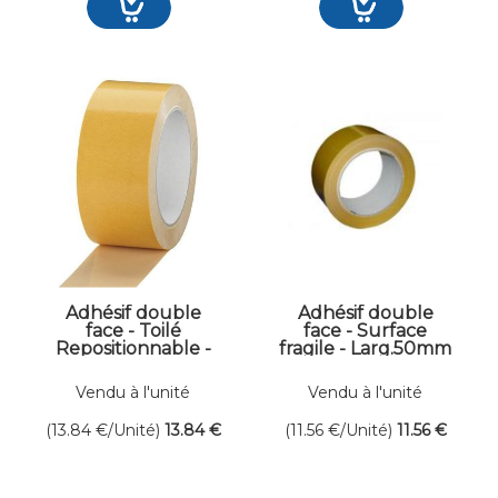
Adhésif double
Adhésif double
face - Toilé
face - Surface
Repositionnable -
fragile - Larg.50mm
Larg.50mm -
- Long.25ml
Long.25ml
Vendu à l'unité
Vendu à l'unité
(13.84
€
/Unité)
13
.84
€
(11.56
€
/Unité)
11
.56
€