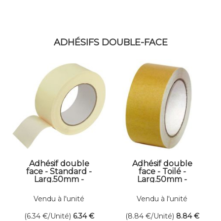
ADHÉSIFS DOUBLE-FACE
Adhésif double
Adhésif double
face - Standard -
face - Toilé -
Larg.50mm -
Larg.50mm -
Long.25ml
Long.25ml
Vendu à l'unité
Vendu à l'unité
(6.34
€
/Unité)
6
.34
€
(8.84
€
/Unité)
8
.84
€