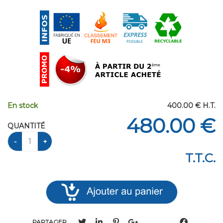
En stock
400
.00
€
H.T.
480
.00
€
QUANTITÉ
T.T.C.
PARTAGER