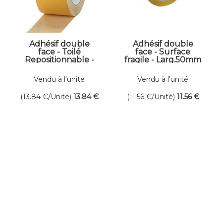
Adhésif double
Adhésif double
face - Toilé
face - Surface
Repositionnable -
fragile - Larg.50mm
Larg.50mm -
- Long.25ml
Long.25ml
Vendu à l'unité
Vendu à l'unité
(13.84
€
/Unité)
13
.84
€
(11.56
€
/Unité)
11
.56
€