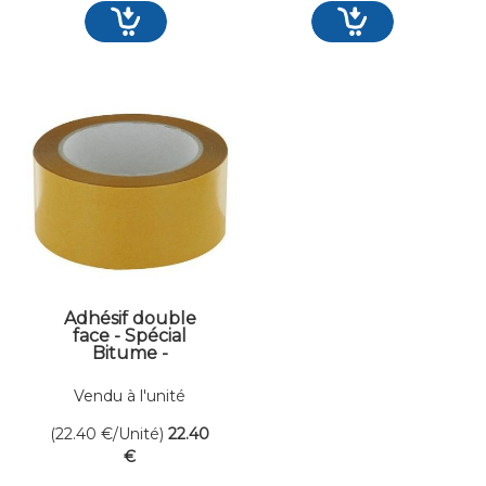
Adhésif double
face - Spécial
Bitume -
Larg.50mm -
Long.25ml
Vendu à l'unité
(22.40
€
/Unité)
22
.40
€