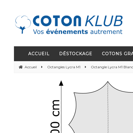
ACCUEIL
DÉSTOCKAGE
COTONS GR
Accueil
Octangles Lycra M1
Octangle Lycra M1 Blan