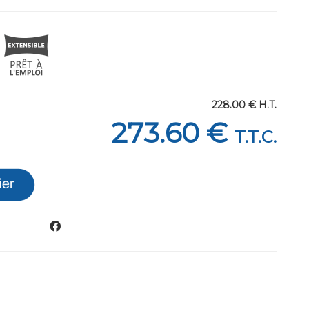
228
.00
€
H.T.
273
.60
€
T.T.C.