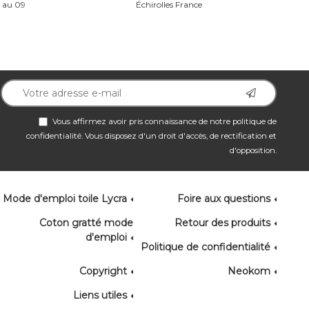
e au 09
Échirolles France
Vous affirmez avoir pris connaissance de notre
politique de
confidentialité
. Vous disposez d'un droit d'accès, de rectification et
d'opposition.
Mode d'emploi toile Lycra
Foire aux questions
Coton gratté mode
Retour des produits
d'emploi
Politique de confidentialité
Copyright
Neokom
Liens utiles