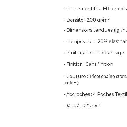
- Classement feu
M1
(procès
- Densité :
200 gr/m²
- Dimensions tendues (lg./ht.
- Composition :
20% elastha
- Ignifugation : Foulardage
- Finition : Sans finition
- Couture :
Trîcot chaîne stret
mètres)
- Accroches : 4 Poches Texti
- Vendu à l'unité