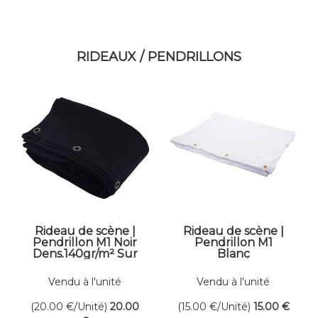
RIDEAUX / PENDRILLONS
Rideau de scène |
Rideau de scène |
Pendrillon M1 Noir
Pendrillon M1
Dens.140gr/m² Sur
Blanc
mesure
Dens.140gr/m² Sur
mesure
Vendu à l'unité
Vendu à l'unité
(20.00
€
/Unité)
20
.00
(15.00
€
/Unité)
15
.00
€