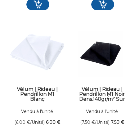
Vélum | Rideau |
Vélum | Rideau |
Pendrillon M1
Pendrillon M1 Noir
Blanc
Dens.140gr/m² Sur
Dens.140gr/m² Sur
mesure
mesure
Vendu à l'unité
Vendu à l'unité
(6.00
€
/Unité)
6
.00
€
(7.50
€
/Unité)
7
.50
€