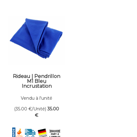
Rideau | Pendrillon
M1 Bleu
Incrustation
Dens.300gr/m² Sur
mesure
Vendu à l'unité
(35.00
€
/Unité)
35
.00
€