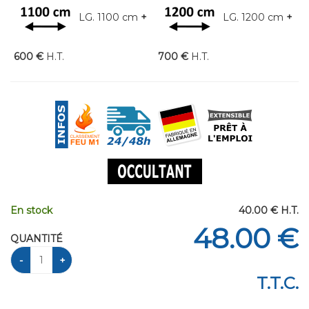
LG. 1100 cm
+
LG. 1200 cm
+
600 €
H.T.
700 €
H.T.
En stock
40
.00
€
H.T.
48
.00
€
QUANTITÉ
T.T.C.