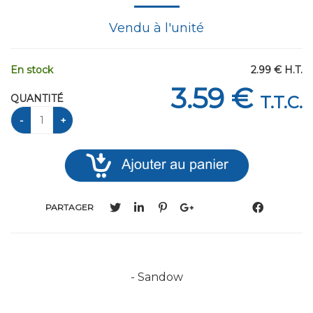
Vendu à l'unité
En stock
2
.99
€
H.T.
3
.59
€
QUANTITÉ
T.T.C.
PARTAGER
- Sandow