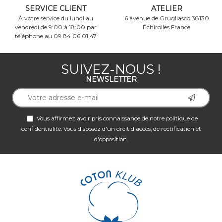
SERVICE CLIENT
ATELIER
À votre service du lundi au
6 avenue de Grugliasco 38130
vendredi de 9:00 à 18:00 par
Échirolles France
téléphone au 09 84 06 01 47
SUIVEZ-NOUS !
NEWSLETTER
Vous affirmez avoir pris connaissance de notre
politique de
confidentialité
. Vous disposez d'un droit d'accès, de rectification et
d'opposition.