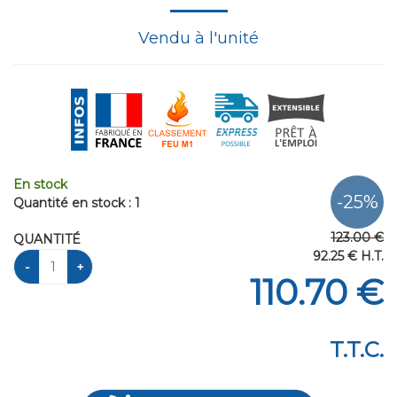
Vendu à l'unité
En stock
Quantité en stock : 1
123
.00
€
QUANTITÉ
92
.25
€
H.T.
110
.70
€
T.T.C.