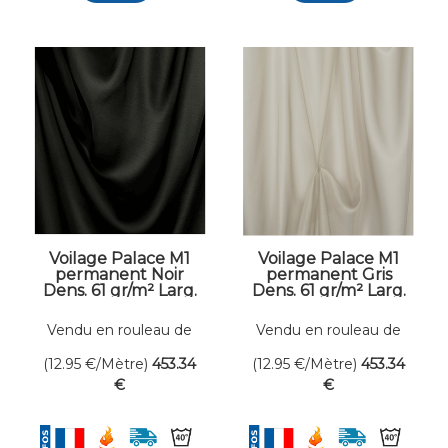
Voilage Palace M1
Voilage Palace M1
permanent Noir
permanent Gris
Dens. 61 gr/m² Larg.
Dens. 61 gr/m² Larg.
300 cm
300 cm
Vendu en rouleau de
Vendu en rouleau de
35 mètres linéaires
35 mètres linéaires
(12.95
€
/Mètre)
453
.34
(12.95
€
/Mètre)
453
.34
€
€