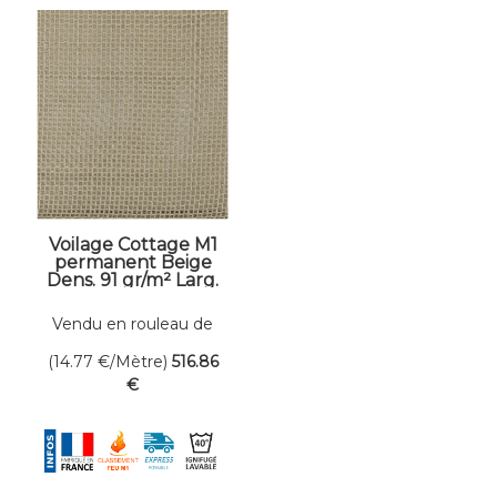
Voilage Cottage M1
permanent Beige
Dens. 91 gr/m² Larg.
300 cm
Vendu en rouleau de
35 mètres linéaires
(14.77
€
/Mètre)
516
.86
€