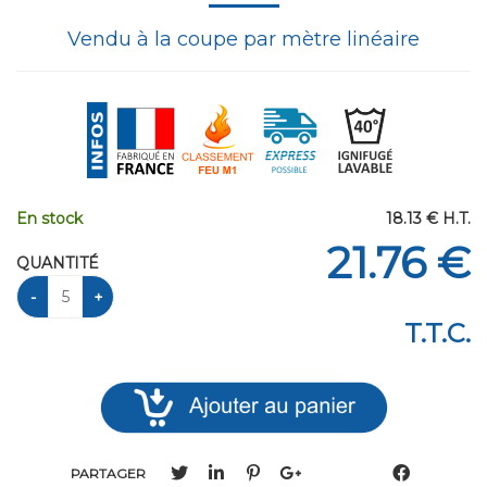
Vendu à la coupe par mètre linéaire
En stock
18
.13
€
H.T.
21
.76
€
QUANTITÉ
T.T.C.
PARTAGER