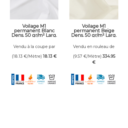
Voilage M1
Voilage M1
permanent Blanc
permanent Beige
Dens. 50 gr/m² Larg.
Dens. 50 gr/m² Larg.
300 cm
300 cm
Vendu à la coupe par
Vendu en rouleau de
mètre linéaire
35 mètres linéaires
(18.13
€
/Mètre)
18
.13
€
(9.57
€
/Mètre)
334
.95
€