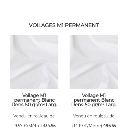
VOILAGES M1 PERMANENT
Voilage M1
Voilage M1
permanent Blanc
permanent Blanc
Dens. 50 gr/m² Larg.
Dens. 50 gr/m² Larg.
300 cm
420 cm
Vendu en rouleau de
Vendu en rouleau de
35 mètres linéaires
35 mètres linéaires
(9.57
€
/Mètre)
334
.95
(14.19
€
/Mètre)
496
.65