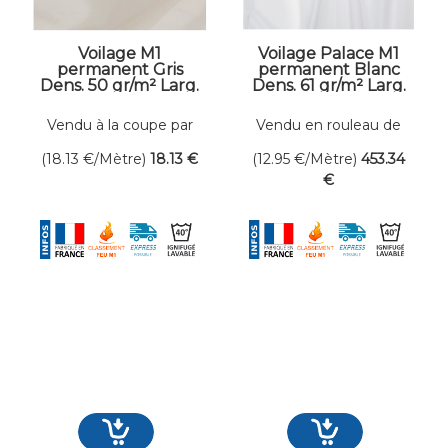
Voilage M1
Voilage Palace M1
permanent Gris
permanent Blanc
Dens. 50 gr/m² Larg.
Dens. 61 gr/m² Larg.
300 cm
300 cm
Vendu à la coupe par
Vendu en rouleau de
mètre linéaire
35 mètres linéaires
(18.13
€
/Mètre)
18
.13
€
(12.95
€
/Mètre)
453
.34
€