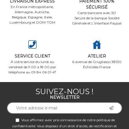
LIVRAISON EXPRESS
PAIEMENT 100%
En France métropolitaine,
SÉCURISÉ
Allemagne, Autriche,
Carte bancaire avec 3D
Belgique, Espagne, Italie,
Secure de la banque Société
Luxembourg et DOM-TOM
Générale et L'interface Paypal
SERVICE CLIENT
ATELIER
À votre service du lundi au
6 avenue de Grugliasco 38130
vendredi de 9:00 à 18:00 par
Échirolles France
téléphone au 09 84 06 01 47
SUIVEZ-NOUS !
NEWSLETTER
Vous affirmez avoir pris connaissance de notre
politique de
confidentialité
. Vous disposez d'un droit d'accès, de rectification et