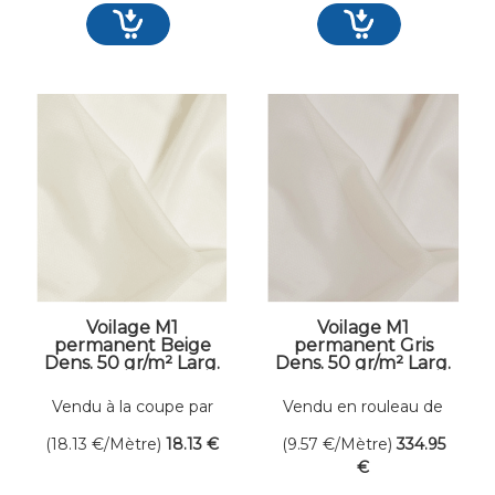
Voilage M1
Voilage M1
permanent Beige
permanent Gris
Dens. 50 gr/m² Larg.
Dens. 50 gr/m² Larg.
300 cm
300 cm
Vendu à la coupe par
Vendu en rouleau de
mètre linéaire
35 mètres linéaires
(18.13
€
/Mètre)
18
.13
€
(9.57
€
/Mètre)
334
.95
€