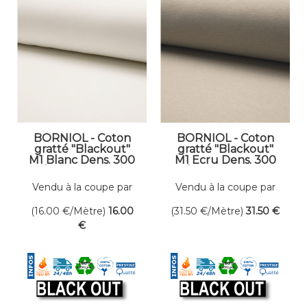
BORNIOL - Coton
BORNIOL - Coton
gratté "Blackout"
gratté "Blackout"
M1 Blanc Dens. 300
M1 Ecru Dens. 300
gr/m² Larg. 300 cm
gr/m² Larg. 300 cm
Occultant
Occultant
Vendu à la coupe par
Vendu à la coupe par
mètre linéaire
mètre linéaire
(16.00
€
/Mètre)
16
.00
(31.50
€
/Mètre)
31
.50
€
€