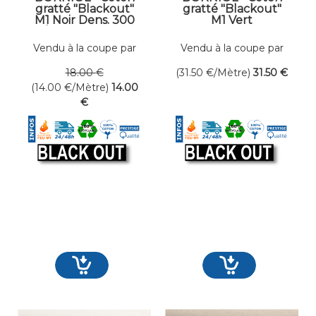
gratté "Blackout"
gratté "Blackout"
M1 Noir Dens. 300
M1 Vert
gr/m² Larg. 300 cm
Incrustation
Occultant
"Greenbox" Dens.
Vendu à la coupe par
Vendu à la coupe par
300 gr/m² Larg. 300
mètre linéaire
mètre linéaire
cm Occultant
18
.00
€
(31.50
€
/Mètre)
31
.50
€
(14.00
€
/Mètre)
14
.00
€