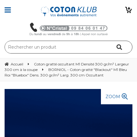
Accueil
Coton gratté occultant M1 Densité 300 gr/m² Largeur
300 cm à la coupe
BORNIOL - Coton gratté "Blackout" M1 Bleu
Roi "Bluebox" Dens. 300 gr/m² Larg. 300 cm Occultant
ZOOM