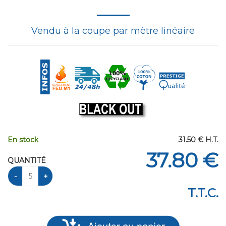
Vendu à la coupe par mètre linéaire
En stock
31
.50
€
H.T.
37
.80
€
QUANTITÉ
T.T.C.