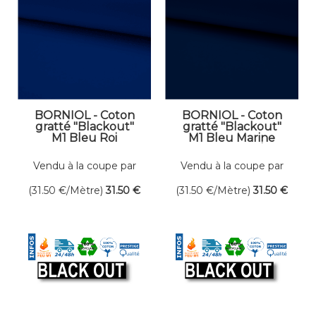
BORNIOL - Coton
BORNIOL - Coton
gratté "Blackout"
gratté "Blackout"
M1 Bleu Roi
M1 Bleu Marine
"Bluebox" Dens.
Dens. 300 gr/m²
300 gr/m² Larg. 300
Larg. 300 cm
Vendu à la coupe par
Vendu à la coupe par
cm Occultant
Occultant
mètre linéaire
mètre linéaire
(31.50
€
/Mètre)
31
.50
€
(31.50
€
/Mètre)
31
.50
€