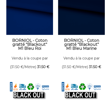
BORNIOL - Coton
BORNIOL - Coton
gratté "Blackout"
gratté "Blackout"
M1 Bleu Roi
M1 Bleu Marine
"Bluebox" Dens.
Dens. 300 gr/m²
300 gr/m² Larg. 300
Larg. 300 cm
Vendu à la coupe par
Vendu à la coupe par
cm Occultant
Occultant
mètre linéaire
mètre linéaire
(31.50
€
/Mètre)
31
.50
€
(31.50
€
/Mètre)
31
.50
€