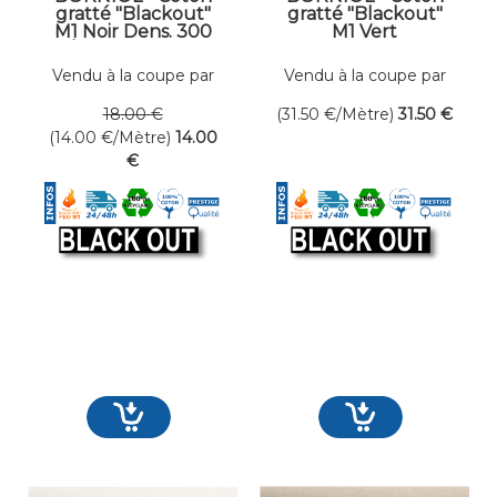
gratté "Blackout"
gratté "Blackout"
M1 Noir Dens. 300
M1 Vert
gr/m² Larg. 300 cm
Incrustation
Occultant
"Greenbox" Dens.
Vendu à la coupe par
Vendu à la coupe par
300 gr/m² Larg. 300
mètre linéaire
mètre linéaire
cm Occultant
18
.00
€
(31.50
€
/Mètre)
31
.50
€
(14.00
€
/Mètre)
14
.00
€