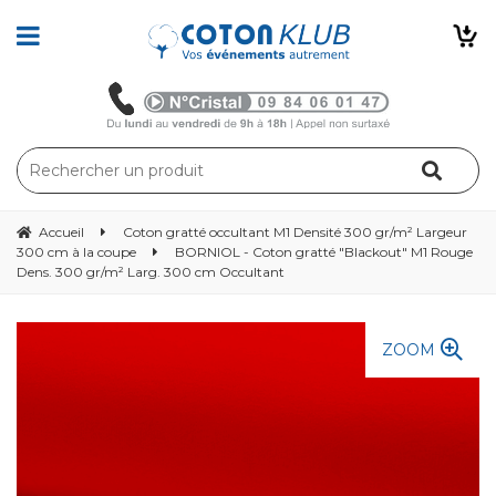
Accueil
Coton gratté occultant M1 Densité 300 gr/m² Largeur
300 cm à la coupe
BORNIOL - Coton gratté "Blackout" M1 Rouge
Dens. 300 gr/m² Larg. 300 cm Occultant
ZOOM