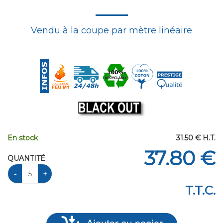
Vendu à la coupe par mètre linéaire
En stock
31
.50
€
H.T.
37
.80
€
QUANTITÉ
T.T.C.