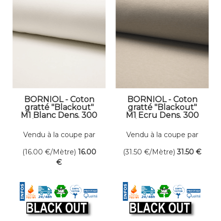
BORNIOL - Coton
BORNIOL - Coton
gratté "Blackout"
gratté "Blackout"
M1 Blanc Dens. 300
M1 Ecru Dens. 300
gr/m² Larg. 300 cm
gr/m² Larg. 300 cm
Occultant
Occultant
Vendu à la coupe par
Vendu à la coupe par
mètre linéaire
mètre linéaire
(16.00
€
/Mètre)
16
.00
(31.50
€
/Mètre)
31
.50
€
€