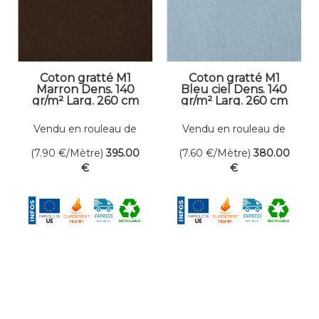
Coton gratté M1
Coton gratté M1
Marron Dens. 140
Bleu ciel Dens. 140
gr/m² Larg. 260 cm
gr/m² Larg. 260 cm
Vendu en rouleau de
Vendu en rouleau de
50 mètres linéaires
50 mètres linéaires
(7.90
€
/Mètre)
395
.00
(7.60
€
/Mètre)
380
.00
€
€