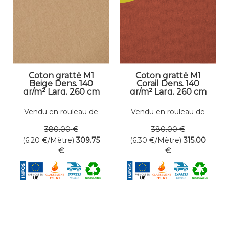
Coton gratté M1
Coton gratté M1
Beige Dens. 140
Corail Dens. 140
gr/m² Larg. 260 cm
gr/m² Larg. 260 cm
Vendu en rouleau de
Vendu en rouleau de
50 mètres linéaires
50 mètres linéaires
380
.00
€
380
.00
€
(6.20
€
/Mètre)
309
.75
(6.30
€
/Mètre)
315
.00
€
€