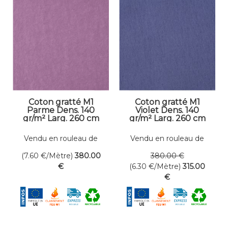
Coton gratté M1
Coton gratté M1
Parme Dens. 140
Violet Dens. 140
gr/m² Larg. 260 cm
gr/m² Larg. 260 cm
Vendu en rouleau de
Vendu en rouleau de
50 mètres linéaires
50 mètres linéaires
(7.60
€
/Mètre)
380
.00
380
.00
€
€
(6.30
€
/Mètre)
315
.00
€