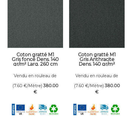
Coton gratté M1
Coton gratté M1
Gris foncé Dens. 140
Gris Anthracite
gr/m² Larg. 260 cm
Dens. 140 gr/m²
Larg. 260 cm
Vendu en rouleau de
Vendu en rouleau de
50 mètres linéaires
50 mètres linéaires
(7.60
€
/Mètre)
380
.00
(7.60
€
/Mètre)
380
.00
€
€