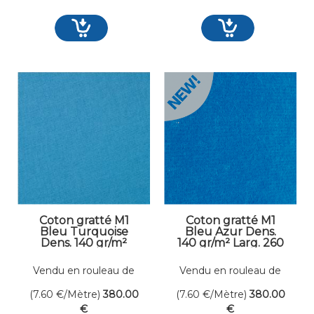
Coton gratté M1
Coton gratté M1
Bleu Turquoise
Bleu Azur Dens.
Dens. 140 gr/m²
140 gr/m² Larg. 260
Larg. 260 cm
cm
Vendu en rouleau de
Vendu en rouleau de
50 mètres linéaires
50 mètres linéaires
(7.60
€
/Mètre)
380
.00
(7.60
€
/Mètre)
380
.00
€
€