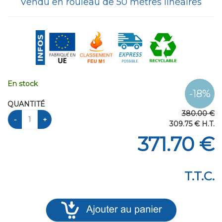
Vendu en rouleau de 50 mètres linéaires
En stock
QUANTITÉ
380
.00
€
309
.75
€
H.T.
371
.70
€
T.T.C.