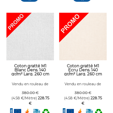
Coton gratté M1
Coton gratté M1
Blanc Dens. 140
Ecru Dens. 140
gr/m² Larg. 260 cm
gr/m² Larg. 260 cm
Vendu en rouleau de
Vendu en rouleau de
50 mètres linéaires
50 mètres linéaires
380
.00
€
380
.00
€
(4.58
€
/Mètre)
228
.75
(4.58
€
/Mètre)
228
.75
€
€