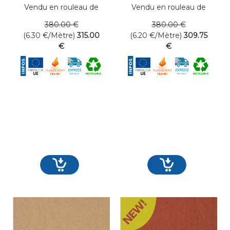
Vendu en rouleau de
Vendu en rouleau de
50 mètres linéaires
50 mètres linéaires
380
.00
€
380
.00
€
(6.30
€
/Mètre)
315
.00
(6.20
€
/Mètre)
309
.75
€
€