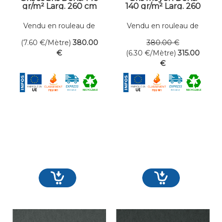
gr/m² Larg. 260 cm
140 gr/m² Larg. 260
cm
Vendu en rouleau de
Vendu en rouleau de
50 mètres linéaires
50 mètres linéaires
(7.60
€
/Mètre)
380
.00
380
.00
€
€
(6.30
€
/Mètre)
315
.00
€