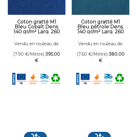
Coton gratté M1
Coton gratté M1
Bleu Cobalt Dens.
Bleu pétrole Dens.
140 gr/m² Larg. 260
140 gr/m² Larg. 260
cm
cm
Vendu en rouleau de
Vendu en rouleau de
50 mètres linéaires
50 mètres linéaires
(7.90
€
/Mètre)
395
.00
(7.60
€
/Mètre)
380
.00
€
€