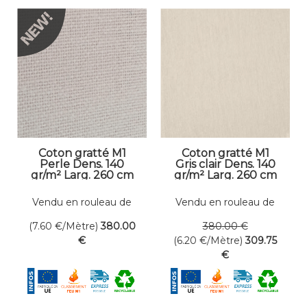
Coton gratté M1
Coton gratté M1
Perle Dens. 140
Gris clair Dens. 140
gr/m² Larg. 260 cm
gr/m² Larg. 260 cm
Vendu en rouleau de
Vendu en rouleau de
50 mètres linéaires
50 mètres linéaires
(7.60
€
/Mètre)
380
.00
380
.00
€
€
(6.20
€
/Mètre)
309
.75
€