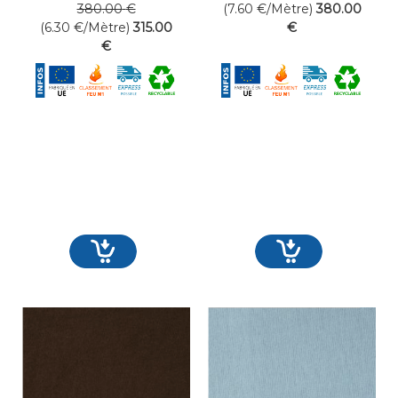
380
.00
€
(7.60
€
/Mètre)
380
.00
(6.30
€
/Mètre)
315
.00
€
€