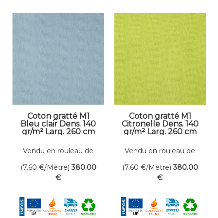
Coton gratté M1
Coton gratté M1
Bleu clair Dens. 140
Citronelle Dens. 140
gr/m² Larg. 260 cm
gr/m² Larg. 260 cm
Vendu en rouleau de
Vendu en rouleau de
50 mètres linéaires
50 mètres linéaires
(7.60
€
/Mètre)
380
.00
(7.60
€
/Mètre)
380
.00
€
€