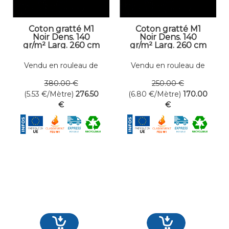
Coton gratté M1
Coton gratté M1
Noir Dens. 140
Noir Dens. 140
gr/m² Larg. 260 cm
gr/m² Larg. 260 cm
Vendu en rouleau de
Vendu en rouleau de
50 mètres linéaires
25 mètres linéaires
380
.00
€
250
.00
€
(5.53
€
/Mètre)
276
.50
(6.80
€
/Mètre)
170
.00
€
€