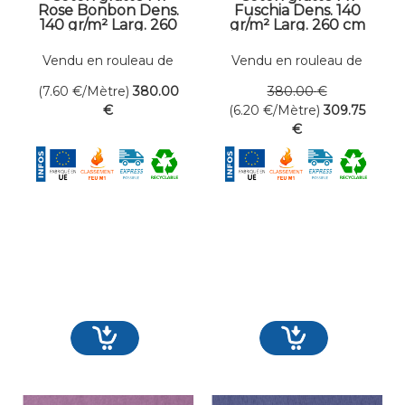
Rose Bonbon Dens.
Fuschia Dens. 140
140 gr/m² Larg. 260
gr/m² Larg. 260 cm
cm
Vendu en rouleau de
Vendu en rouleau de
50 mètres linéaires
50 mètres linéaires
(7.60
€
/Mètre)
380
.00
380
.00
€
€
(6.20
€
/Mètre)
309
.75
€