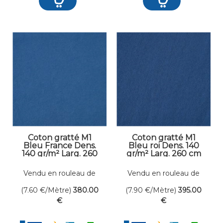
Coton gratté M1
Coton gratté M1
Bleu France Dens.
Bleu roi Dens. 140
140 gr/m² Larg. 260
gr/m² Larg. 260 cm
cm
Vendu en rouleau de
Vendu en rouleau de
50 mètres linéaires
50 mètres linéaires
(7.60
€
/Mètre)
380
.00
(7.90
€
/Mètre)
395
.00
€
€