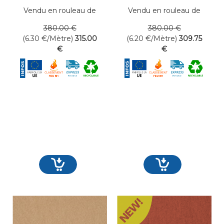
Vendu en rouleau de
Vendu en rouleau de
50 mètres linéaires
50 mètres linéaires
380
.00
€
380
.00
€
(6.30
€
/Mètre)
315
.00
(6.20
€
/Mètre)
309
.75
€
€