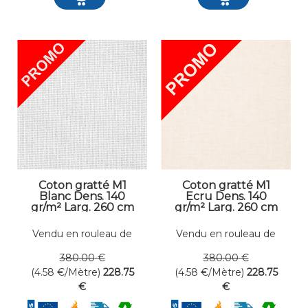
Coton gratté M1
Coton gratté M1
Blanc Dens. 140
Ecru Dens. 140
gr/m² Larg. 260 cm
gr/m² Larg. 260 cm
Vendu en rouleau de
Vendu en rouleau de
50 mètres linéaires
50 mètres linéaires
380
.00
€
380
.00
€
(4.58
€
/Mètre)
228
.75
(4.58
€
/Mètre)
228
.75
€
€