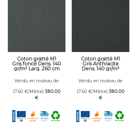
Coton gratté M1
Coton gratté M1
Gris foncé Dens. 140
Gris Anthracite
gr/m² Larg. 260 cm
Dens. 140 gr/m²
Larg. 260 cm
Vendu en rouleau de
Vendu en rouleau de
50 mètres linéaires
50 mètres linéaires
(7.60
€
/Mètre)
380
.00
(7.60
€
/Mètre)
380
.00
€
€