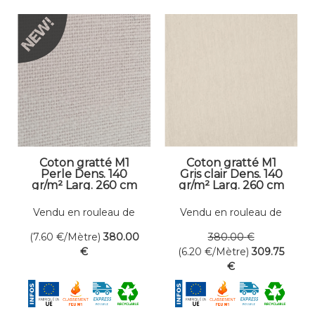
Coton gratté M1
Coton gratté M1
Perle Dens. 140
Gris clair Dens. 140
gr/m² Larg. 260 cm
gr/m² Larg. 260 cm
Vendu en rouleau de
Vendu en rouleau de
50 mètres linéaires
50 mètres linéaires
(7.60
€
/Mètre)
380
.00
380
.00
€
€
(6.20
€
/Mètre)
309
.75
€