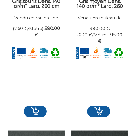
Gris souris Dens. 140
Gris moyen Dens.
gr/m² Larg. 260 cm
140 gr/m² Larg. 260
cm
Vendu en rouleau de
Vendu en rouleau de
50 mètres linéaires
50 mètres linéaires
(7.60
€
/Mètre)
380
.00
380
.00
€
€
(6.30
€
/Mètre)
315
.00
€