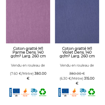
Coton gratté M1
Coton gratté M1
Parme Dens. 140
Violet Dens. 140
gr/m² Larg. 260 cm
gr/m² Larg. 260 cm
Vendu en rouleau de
Vendu en rouleau de
50 mètres linéaires
50 mètres linéaires
(7.60
€
/Mètre)
380
.00
380
.00
€
€
(6.30
€
/Mètre)
315
.00
€