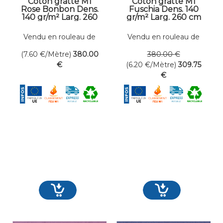
Coton gratté M1
Coton gratté M1
Rose Bonbon Dens.
Fuschia Dens. 140
140 gr/m² Larg. 260
gr/m² Larg. 260 cm
cm
Vendu en rouleau de
Vendu en rouleau de
50 mètres linéaires
50 mètres linéaires
(7.60
€
/Mètre)
380
.00
380
.00
€
€
(6.20
€
/Mètre)
309
.75
€