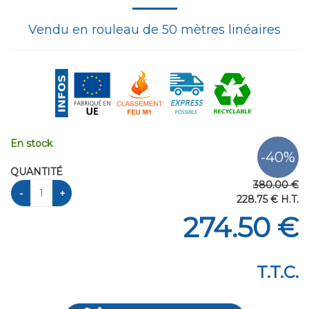
Vendu en rouleau de 50 mètres linéaires
En stock
QUANTITÉ
380
.00
€
228
.75
€
H.T.
274
.50
€
T.T.C.