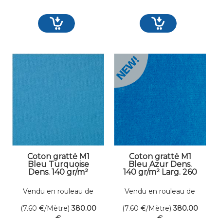
Coton gratté M1
Coton gratté M1
Bleu Turquoise
Bleu Azur Dens.
Dens. 140 gr/m²
140 gr/m² Larg. 260
Larg. 260 cm
cm
Vendu en rouleau de
Vendu en rouleau de
50 mètres linéaires
50 mètres linéaires
(7.60
€
/Mètre)
380
.00
(7.60
€
/Mètre)
380
.00