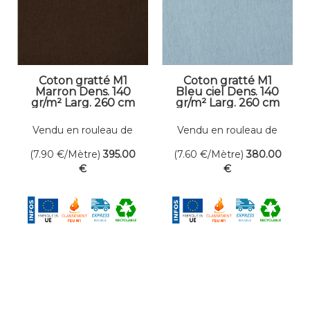
Coton gratté M1
Coton gratté M1
Marron Dens. 140
Bleu ciel Dens. 140
gr/m² Larg. 260 cm
gr/m² Larg. 260 cm
Vendu en rouleau de
Vendu en rouleau de
50 mètres linéaires
50 mètres linéaires
(7.90
€
/Mètre)
395
.00
(7.60
€
/Mètre)
380
.00
€
€