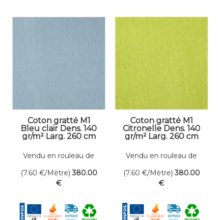
Coton gratté M1
Coton gratté M1
Bleu clair Dens. 140
Citronelle Dens. 140
gr/m² Larg. 260 cm
gr/m² Larg. 260 cm
Vendu en rouleau de
Vendu en rouleau de
50 mètres linéaires
50 mètres linéaires
(7.60
€
/Mètre)
380
.00
(7.60
€
/Mètre)
380
.00
€
€