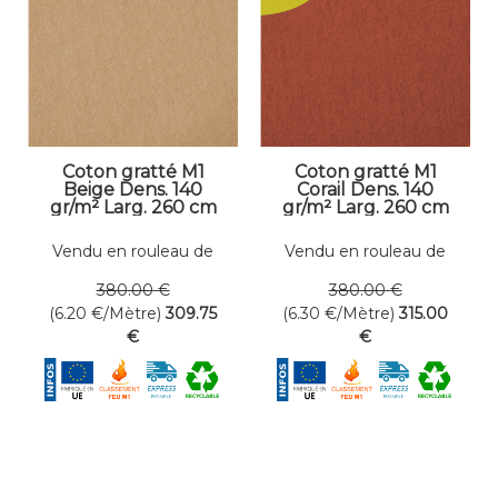
Coton gratté M1
Coton gratté M1
Beige Dens. 140
Corail Dens. 140
gr/m² Larg. 260 cm
gr/m² Larg. 260 cm
Vendu en rouleau de
Vendu en rouleau de
50 mètres linéaires
50 mètres linéaires
380
.00
€
380
.00
€
(6.20
€
/Mètre)
309
.75
(6.30
€
/Mètre)
315
.00
€
€