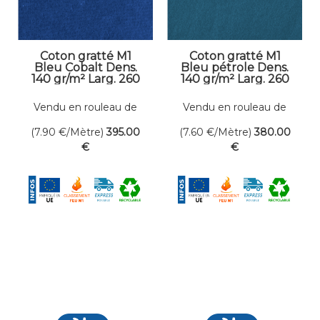
Coton gratté M1
Coton gratté M1
Bleu Cobalt Dens.
Bleu pétrole Dens.
140 gr/m² Larg. 260
140 gr/m² Larg. 260
cm
cm
Vendu en rouleau de
Vendu en rouleau de
50 mètres linéaires
50 mètres linéaires
(7.90
€
/Mètre)
395
.00
(7.60
€
/Mètre)
380
.00
€
€