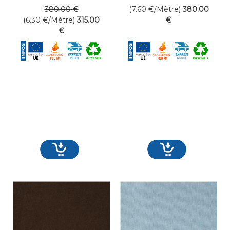
50 mètres linéaires
50 mètres linéaires
380
.00
€
(7.60
€
/Mètre)
380
.00
(6.30
€
/Mètre)
315
.00
€
€