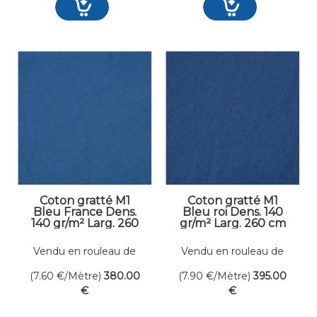
Coton gratté M1
Coton gratté M1
Bleu France Dens.
Bleu roi Dens. 140
140 gr/m² Larg. 260
gr/m² Larg. 260 cm
cm
Vendu en rouleau de
Vendu en rouleau de
50 mètres linéaires
50 mètres linéaires
(7.60
€
/Mètre)
380
.00
(7.90
€
/Mètre)
395
.00
€
€