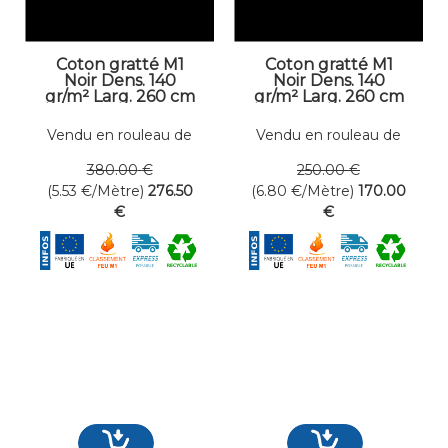
Coton gratté M1
Coton gratté M1
Noir Dens. 140
Noir Dens. 140
gr/m² Larg. 260 cm
gr/m² Larg. 260 cm
Vendu en rouleau de
Vendu en rouleau de
50 mètres linéaires
25 mètres linéaires
380
.00
€
250
.00
€
(5.53
€
/Mètre)
276
.50
(6.80
€
/Mètre)
170
.00
€
€