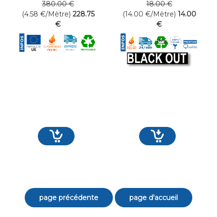
380
.00
€
18
.00
€
(4.58
€
/Mètre)
228
.75
(14.00
€
/Mètre)
14
.00
€
€