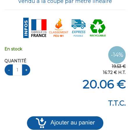
Vendu à la coupe par mètre linéaire
En stock
QUANTITÉ
19
.53
€
16
.72
€
H.T.
20
.06
€
T.T.C.