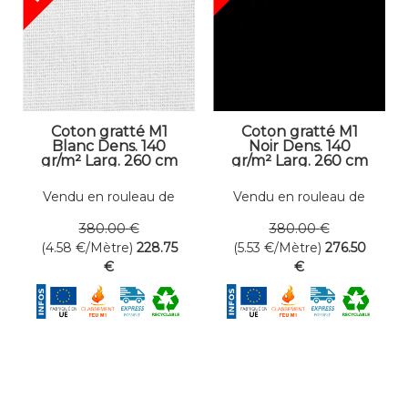
Coton gratté M1
Coton gratté M1
Blanc Dens. 140
Noir Dens. 140
gr/m² Larg. 260 cm
gr/m² Larg. 260 cm
Vendu en rouleau de
Vendu en rouleau de
50 mètres linéaires
50 mètres linéaires
380
.00
€
380
.00
€
(4.58
€
/Mètre)
228
.75
(5.53
€
/Mètre)
276
.50
€
€