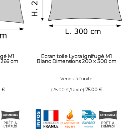
ugé M1
Ecran toile Lycra ignifugé M1
 266 cm
Blanc Dimensions 200 x 300 cm
Vendu à l'unité
0
€
(75.00
€
/Unité)
75
.00
€