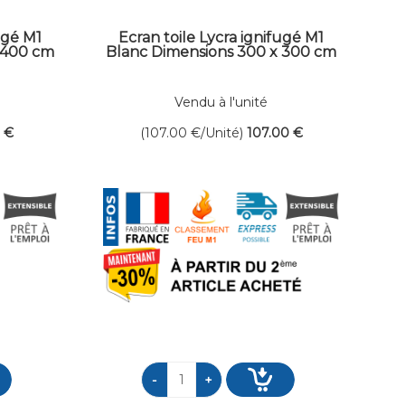
ugé M1
Ecran toile Lycra ignifugé M1
 400 cm
Blanc Dimensions 300 x 300 cm
Vendu à l'unité
0
€
(107.00
€
/Unité)
107
.00
€