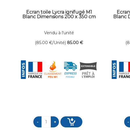
Ecran toile Lycra ignifugé M1
Ecran
Blanc Dimensions 200 x 350 cm
Blanc 
Vendu à l'unité
(85.00
€
/Unité)
85
.00
€
(