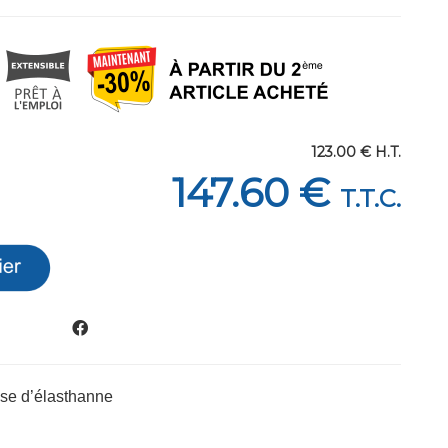
123
.00
€
H.T.
147
.60
€
T.T.C.
ase d’élasthanne