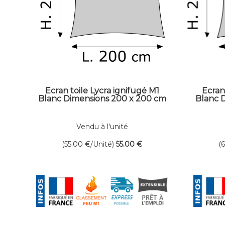
Ecran toile Lycra ignifugé M1
Ecran
Blanc Dimensions 200 x 200 cm
Blanc 
Vendu à l'unité
(55.00
€
/Unité)
55
.00
€
(