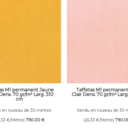
tas M1 permanent Jaune
Taffetas M1 permanen
 Dens. 70 gr/m² Larg. 310
Clair Dens. 70 gr/m² Larg
cm
 en rouleau de 30 mètres
Vendu en rouleau de 30 
linéaires
linéaires
6.33
€
/Mètre)
790
.00
€
(26.33
€
/Mètre)
790
.0