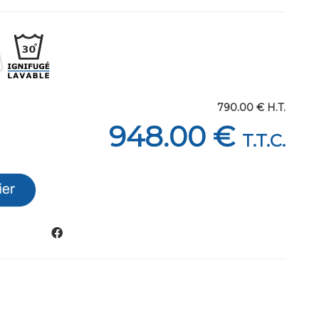
790
.00
€
H.T.
948
.00
€
T.T.C.