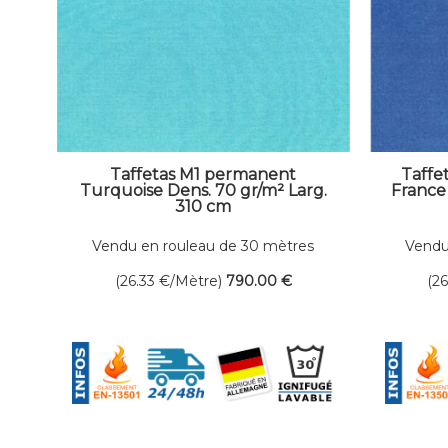
Taffetas M1 permanent
Taffe
Turquoise Dens. 70 gr/m² Larg.
France 
310 cm
Vendu en rouleau de 30 mètres
Vendu
linéaires
(26.33
€
/Mètre)
790
.00
€
(2