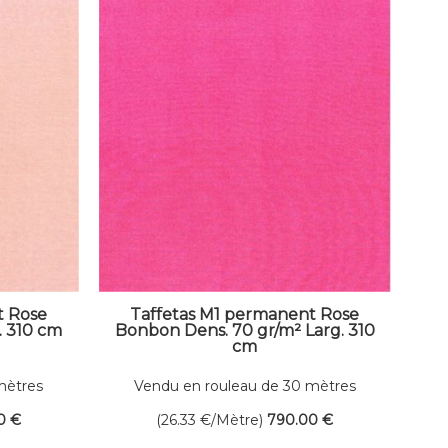
t Rose
Taffetas M1 permanent Rose
. 310 cm
Bonbon Dens. 70 gr/m² Larg. 310
cm
mètres
Vendu en rouleau de 30 mètres
linéaires
0
€
(26.33
€
/Mètre)
790
.00
€