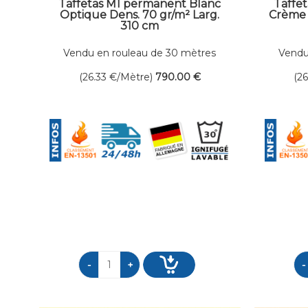
Taffetas M1 permanent Blanc
Taffe
Optique Dens. 70 gr/m² Larg.
Crème 
310 cm
Vendu en rouleau de 30 mètres
Vendu
linéaires
(26.33
€
/Mètre)
790
.00
€
(2