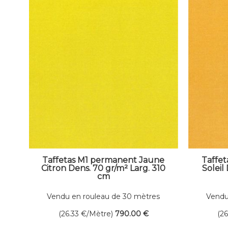
Taffetas M1 permanent Jaune
Taffe
Citron Dens. 70 gr/m² Larg. 310
Soleil
cm
Vendu en rouleau de 30 mètres
Vendu
linéaires
(26.33
€
/Mètre)
790
.00
€
(2