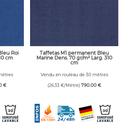
Bleu Roi
Taffetas M1 permanent Bleu
310 cm
Marine Dens. 70 gr/m² Larg. 310
cm
mètres
Vendu en rouleau de 30 mètres
linéaires
0
€
(26.33
€
/Mètre)
790
.00
€