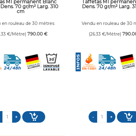
tas M1 permanent Blanc
Taffetas M1 permanen
Dens. 70 gr/m² Larg. 310
Dens. 70 gr/m² Larg. 
cm
 en rouleau de 30 mètres
Vendu en rouleau de 30 
linéaires
linéaires
6.33
€
/Mètre)
790
.00
€
(26.33
€
/Mètre)
790
.0