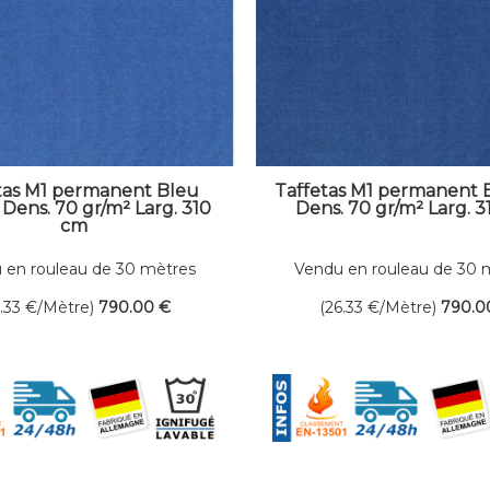
tas M1 permanent Bleu
Taffetas M1 permanent 
Dens. 70 gr/m² Larg. 310
Dens. 70 gr/m² Larg. 
cm
 en rouleau de 30 mètres
Vendu en rouleau de 30 
linéaires
linéaires
6.33
€
/Mètre)
790
.00
€
(26.33
€
/Mètre)
790
.0