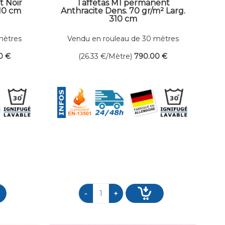
t Noir
Taffetas M1 permanent
310 cm
Anthracite Dens. 70 gr/m² Larg.
310 cm
mètres
Vendu en rouleau de 30 mètres
linéaires
0
€
(26.33
€
/Mètre)
790
.00
€