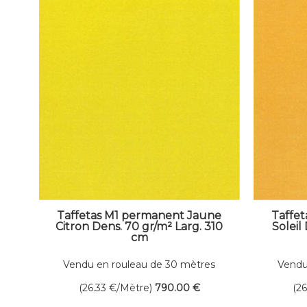
Taffetas M1 permanent Jaune
Taffe
Citron Dens. 70 gr/m² Larg. 310
Soleil
cm
Vendu en rouleau de 30 mètres
Vendu
linéaires
(26.33
€
/Mètre)
790
.00
€
(2