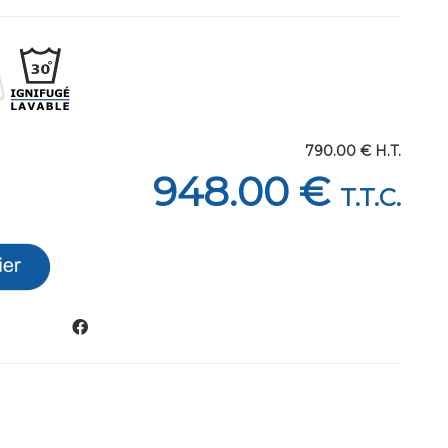
790
.00
€
H.T.
948
.00
€
T.T.C.