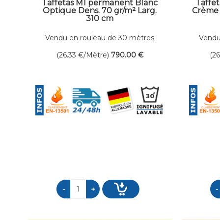
Taffetas M1 permanent Blanc
Taffe
Optique Dens. 70 gr/m² Larg.
Crème 
310 cm
Vendu en rouleau de 30 mètres
Vendu
linéaires
(26.33
€
/Mètre)
790
.00
€
(2