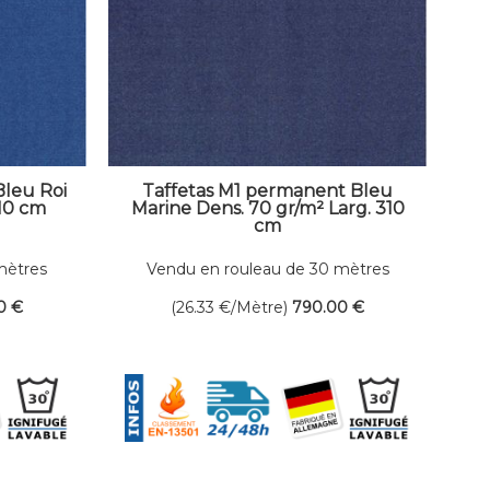
Bleu Roi
Taffetas M1 permanent Bleu
310 cm
Marine Dens. 70 gr/m² Larg. 310
cm
mètres
Vendu en rouleau de 30 mètres
linéaires
0
€
(26.33
€
/Mètre)
790
.00
€