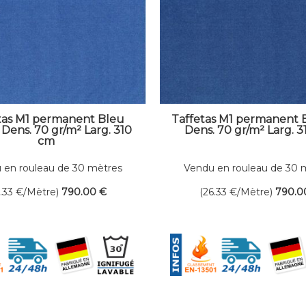
tas M1 permanent Bleu
Taffetas M1 permanent 
Dens. 70 gr/m² Larg. 310
Dens. 70 gr/m² Larg. 
cm
 en rouleau de 30 mètres
Vendu en rouleau de 30 
linéaires
linéaires
6.33
€
/Mètre)
790
.00
€
(26.33
€
/Mètre)
790
.0