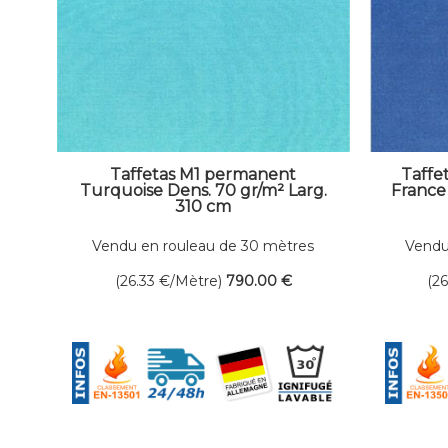
Taffetas M1 permanent
Taffe
Turquoise Dens. 70 gr/m² Larg.
France 
310 cm
Vendu en rouleau de 30 mètres
Vendu
linéaires
(26.33
€
/Mètre)
790
.00
€
(2