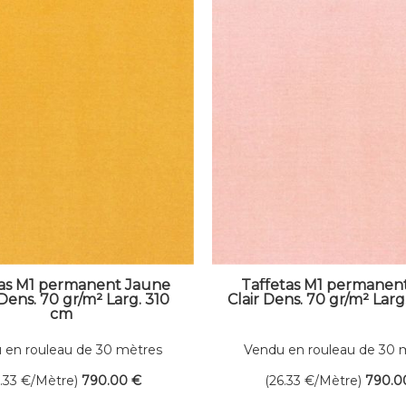
tas M1 permanent Jaune
Taffetas M1 permanen
 Dens. 70 gr/m² Larg. 310
Clair Dens. 70 gr/m² Larg
cm
 en rouleau de 30 mètres
Vendu en rouleau de 30 
linéaires
linéaires
6.33
€
/Mètre)
790
.00
€
(26.33
€
/Mètre)
790
.0