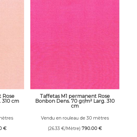
t Rose
Taffetas M1 permanent Rose
. 310 cm
Bonbon Dens. 70 gr/m² Larg. 310
cm
mètres
Vendu en rouleau de 30 mètres
linéaires
0
€
(26.33
€
/Mètre)
790
.00
€