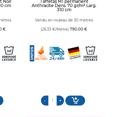
t Noir
Taffetas M1 permanent
310 cm
Anthracite Dens. 70 gr/m² Larg.
310 cm
mètres
Vendu en rouleau de 30 mètres
linéaires
0
€
(26.33
€
/Mètre)
790
.00
€