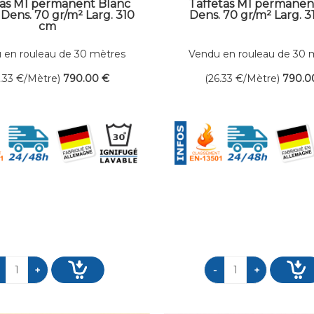
tas M1 permanent Blanc
Taffetas M1 permanen
Dens. 70 gr/m² Larg. 310
Dens. 70 gr/m² Larg. 
cm
 en rouleau de 30 mètres
Vendu en rouleau de 30 
linéaires
linéaires
6.33
€
/Mètre)
790
.00
€
(26.33
€
/Mètre)
790
.0