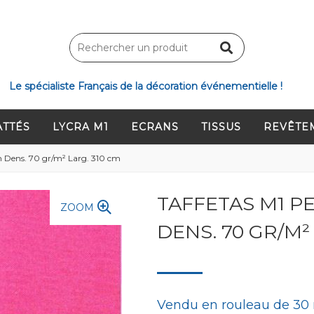
Le spécialiste Français de la décoration événementielle !
ATTÉS
LYCRA M1
ECRANS
TISSUS
REVÊTE
 Dens. 70 gr/m² Larg. 310 cm
TAFFETAS M1 
ZOOM
DENS. 70 GR/M²
Vendu en rouleau de 30 