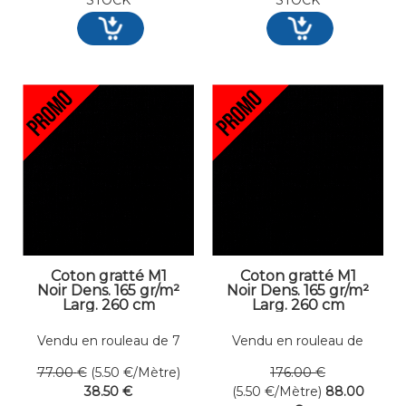
Coton gratté M1
Coton gratté M1
Noir Dens. 165 gr/m²
Noir Dens. 165 gr/m²
Larg. 260 cm
Larg. 260 cm
Vendu en rouleau de 7
Vendu en rouleau de
mètres linéaires
16 mètres linéaires
77
.00
€
(5.50
€
/Mètre)
176
.00
€
38
.50
€
(5.50
€
/Mètre)
88
.00