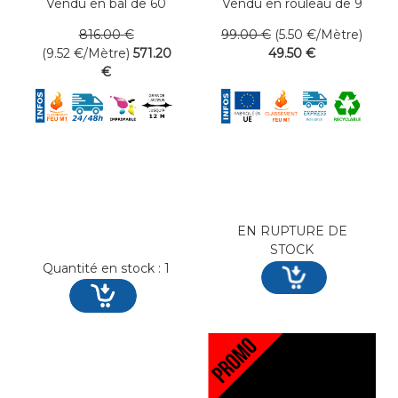
Vendu en bal de 60
Vendu en rouleau de 9
mètres linéaires
mètres linéaires
816
.00
€
99
.00
€
(5.50
€
/Mètre)
(9.52
€
/Mètre)
571
.20
49
.50
€
€
EN RUPTURE DE
STOCK
Quantité en stock : 1