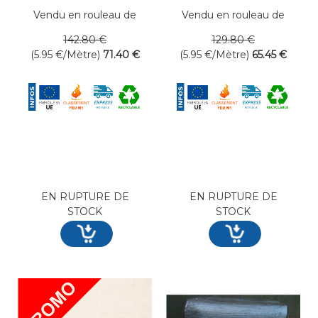
Vendu en rouleau de
Vendu en rouleau de
12 mètres linéaires
11 mètres linéaires
142
.80
€
129
.80
€
(5.95
€
/Mètre)
71
.40
€
(5.95
€
/Mètre)
65
.45
€
EN RUPTURE DE
EN RUPTURE DE
STOCK
STOCK