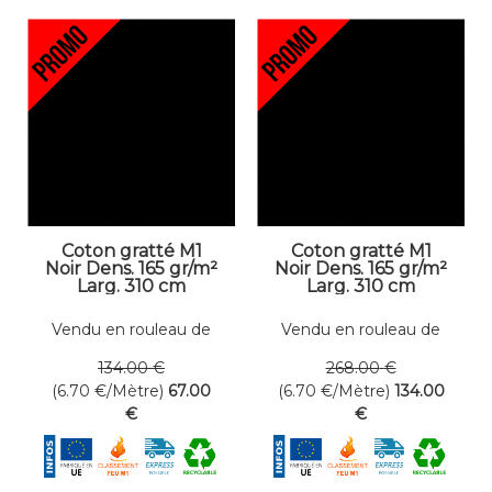
Coton gratté M1
Coton gratté M1
Noir Dens. 165 gr/m²
Noir Dens. 165 gr/m²
Larg. 310 cm
Larg. 310 cm
Vendu en rouleau de
Vendu en rouleau de
10 mètres linéaires
20 mètres linéaires
134
.00
€
268
.00
€
(6.70
€
/Mètre)
67
.00
(6.70
€
/Mètre)
134
.00
€
€