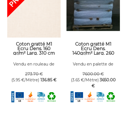
Coton gratté M1
Coton gratté M1
Ecru Dens. 160
Ecru Dens.
gr/m² Larg. 310 cm
140gr/m² Larg. 260
cm
Vendu en rouleau de
Vendu en palette de
23 mètres linéaires
1000 mètres
273
.70
€
7600
.00
€
(5.95
€
/Mètre)
136
.85
€
(3.65
€
/Mètre)
3650
.00
€