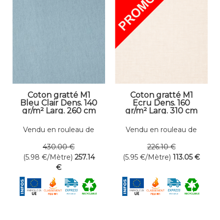
Coton gratté M1
Coton gratté M1
Bleu Clair Dens. 140
Ecru Dens. 160
gr/m² Larg. 260 cm
gr/m² Larg. 310 cm
Vendu en rouleau de
Vendu en rouleau de
43 mètres linéaires
19 mètres linéaires
430
.00
€
226
.10
€
(5.98
€
/Mètre)
257
.14
(5.95
€
/Mètre)
113
.05
€
€