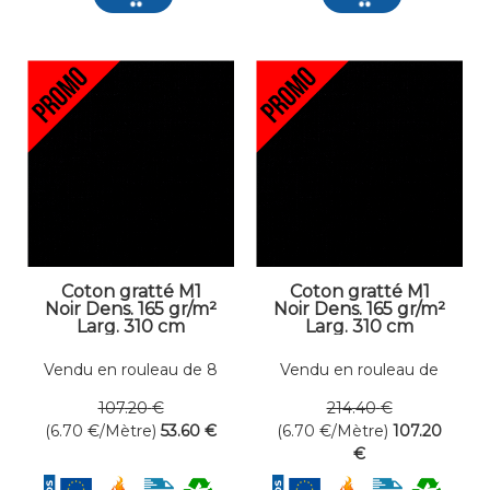
Coton gratté M1
Coton gratté M1
Noir Dens. 165 gr/m²
Noir Dens. 165 gr/m²
Larg. 310 cm
Larg. 310 cm
Vendu en rouleau de 8
Vendu en rouleau de
mètres linéaires
16 mètres linéaires
107
.20
€
214
.40
€
(6.70
€
/Mètre)
53
.60
€
(6.70
€
/Mètre)
107
.20
€