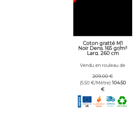
Coton gratté M1
Noir Dens. 165 gr/m²
Larg. 260 cm
Vendu en rouleau de
19 mètres linéaires
209
.00
€
(5.50
€
/Mètre)
104
.50
€