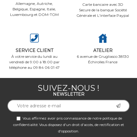
Allemagne, Autriche,
Carte bancaire avec 3D
Belgique, Espagne, Italie,
Secure de la banque Société
Luxembourg et DOM-TOM
Générale et L'interface Paypal
SERVICE CLIENT
ATELIER
À votre service du lundi au
6 avenue de Grugliasco 38130
vendredi de 9:00 à 18:00 par
Échirolles France
téléphone au 09 84 06 01 47
SUIVEZ-NOUS !
NEWSLETTER
Vous affirmez avoir pris connaissance de notre
politique de
confidentialité
. Vous disposez d'un droit d'accès, de rectification et
d'opposition.