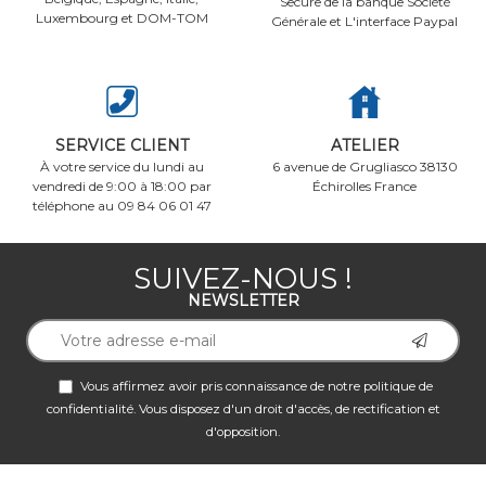
Secure de la banque Société
Luxembourg et DOM-TOM
Générale et L'interface Paypal
SERVICE CLIENT
ATELIER
À votre service du lundi au
6 avenue de Grugliasco 38130
vendredi de 9:00 à 18:00 par
Échirolles France
téléphone au 09 84 06 01 47
SUIVEZ-NOUS !
NEWSLETTER
Vous affirmez avoir pris connaissance de notre
politique de
confidentialité
. Vous disposez d'un droit d'accès, de rectification et
d'opposition.