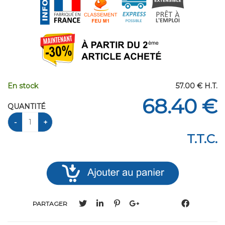
En stock
57
.00
€
H.T.
68
.40
€
QUANTITÉ
T.T.C.
PARTAGER