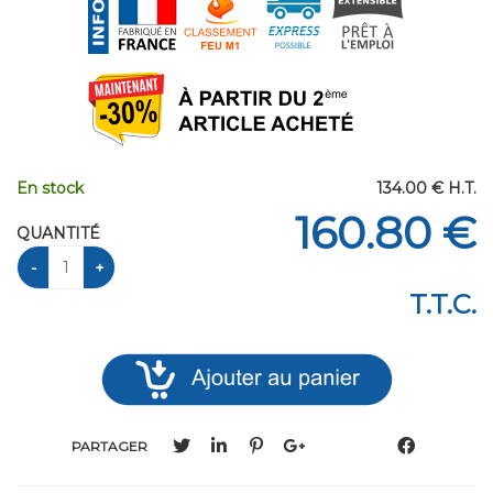
En stock
134
.00
€
H.T.
160
.80
€
QUANTITÉ
T.T.C.
PARTAGER