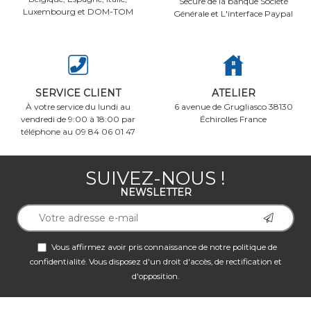
Secure de la banque Société
Luxembourg et DOM-TOM
Générale et L'interface Paypal
SERVICE CLIENT
ATELIER
À votre service du lundi au
6 avenue de Grugliasco 38130
vendredi de 9:00 à 18:00 par
Échirolles France
téléphone au 09 84 06 01 47
SUIVEZ-NOUS !
NEWSLETTER
Vous affirmez avoir pris connaissance de notre
politique de
confidentialité
. Vous disposez d'un droit d'accès, de rectification et
d'opposition.