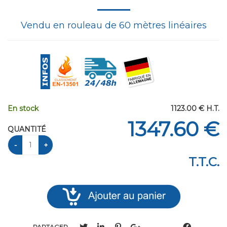
Vendu en rouleau de 60 mètres linéaires
En stock
1123
.00
€
H.T.
1347
.60
€
QUANTITÉ
T.T.C.
PARTAGER