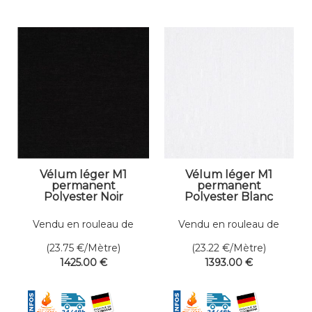
Vélum léger M1
Vélum léger M1
permanent
permanent
Polyester Noir
Polyester Blanc
Dens. 75 gr/m² Larg.
Dens. 90 gr/m²
310 cm
Larg. 420 cm
Vendu en rouleau de
Vendu en rouleau de
60 mètres linéaires
60 mètres linéaires
(23.75
€
/Mètre)
(23.22
€
/Mètre)
1425
.00
€
1393
.00
€