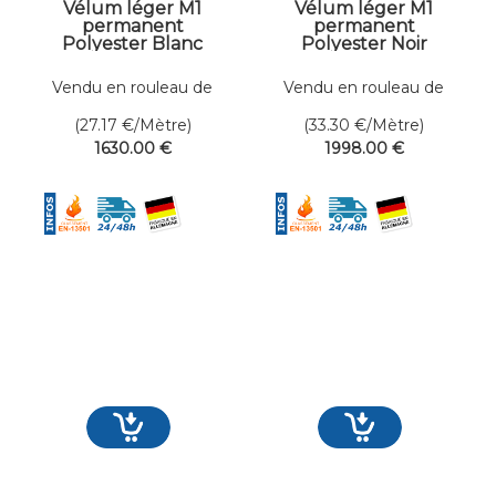
Vélum léger M1
Vélum léger M1
permanent
permanent
Polyester Blanc
Polyester Noir
Dens. 75 gr/m² Larg.
Dens. 75 gr/m² Larg.
520 cm
520 cm
Vendu en rouleau de
Vendu en rouleau de
60 mètres linéaires
60 mètres linéaires
(27.17
€
/Mètre)
(33.30
€
/Mètre)
1630
.00
€
1998
.00
€