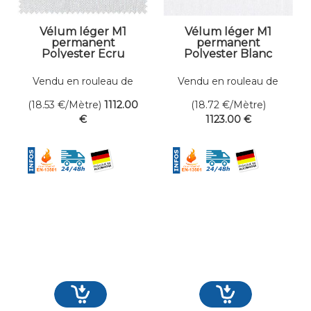
Vélum léger M1
Vélum léger M1
permanent
permanent
Polyester Ecru
Polyester Blanc
Dens. 75 gr/m² Larg.
Dens. 75 gr/m² Larg.
310 cm
310 cm
Vendu en rouleau de
Vendu en rouleau de
60 mètres linéaires
60 mètres linéaires
(18.53
€
/Mètre)
1112
.00
(18.72
€
/Mètre)
€
1123
.00
€