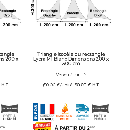
ctangle
Triangle isocèle ou rectangle
ns 200 x
Lycra M1 Blanc Dimensions 200 x
300 cm
Vendu à l'unité
€
H.T.
(50.00
€
/Unité)
50
.00
€
H.T.