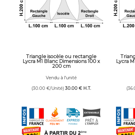
Triangle isocèle ou rectangle
Triang
Lycra M1 Blanc Dimensions 100 x
Lycra M
200 cm
Vendu à l'unité
(30.00
€
/Unité)
30
.00
€
H.T.
(36