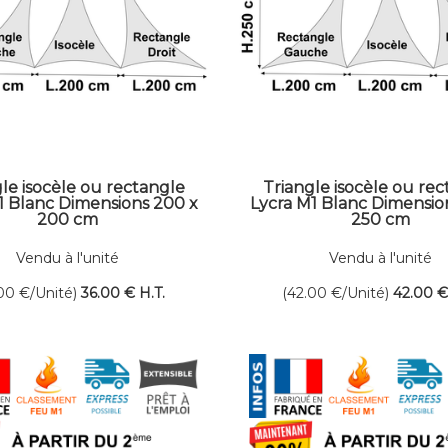
le isocèle ou rectangle
Triangle isocèle ou re
1 Blanc Dimensions 200 x
Lycra M1 Blanc Dimensio
200 cm
250 cm
Vendu à l'unité
Vendu à l'unité
.00
€
/Unité)
36
.00
€
H.T.
(42.00
€
/Unité)
42
.00