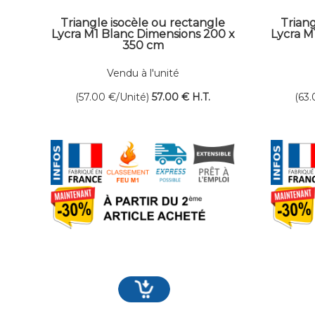
Triangle isocèle ou rectangle
Triang
Lycra M1 Blanc Dimensions 200 x
Lycra M
350 cm
Vendu à l'unité
(57.00
€
/Unité)
57
.00
€
H.T.
(63