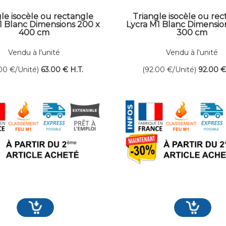
le isocèle ou rectangle
Triangle isocèle ou re
1 Blanc Dimensions 200 x
Lycra M1 Blanc Dimensio
400 cm
300 cm
Vendu à l'unité
Vendu à l'unité
.00
€
/Unité)
63
.00
€
H.T.
(92.00
€
/Unité)
92
.00