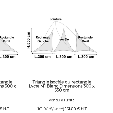
ctangle
Triangle isocèle ou rectangle
ns 300 x
Lycra M1 Blanc Dimensions 300 x
550 cm
Vendu à l'unité
€
H.T.
(161.00
€
/Unité)
161
.00
€
H.T.