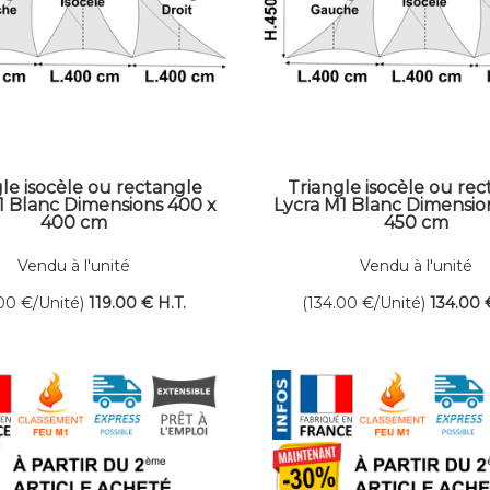
le isocèle ou rectangle
Triangle isocèle ou re
1 Blanc Dimensions 400 x
Lycra M1 Blanc Dimensio
400 cm
450 cm
Vendu à l'unité
Vendu à l'unité
.00
€
/Unité)
119
.00
€
H.T.
(134.00
€
/Unité)
134
.00