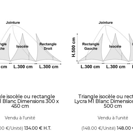
le isocèle ou rectangle
Triangle isocèle ou re
1 Blanc Dimensions 300 x
Lycra M1 Blanc Dimensio
450 cm
500 cm
Vendu à l'unité
Vendu à l'unité
.00
€
/Unité)
134
.00
€
H.T.
(148.00
€
/Unité)
148
.00