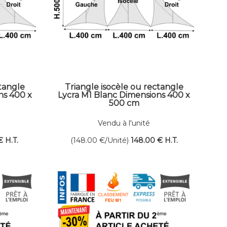
ctangle
Triangle isocèle ou rectangle
ns 400 x
Lycra M1 Blanc Dimensions 400 x
500 cm
Vendu à l'unité
€
H.T.
(148.00
€
/Unité)
148
.00
€
H.T.