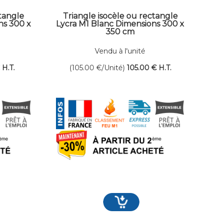
ctangle
Triangle isocèle ou rectangle
ns 300 x
Lycra M1 Blanc Dimensions 300 x
350 cm
Vendu à l'unité
€
H.T.
(105.00
€
/Unité)
105
.00
€
H.T.