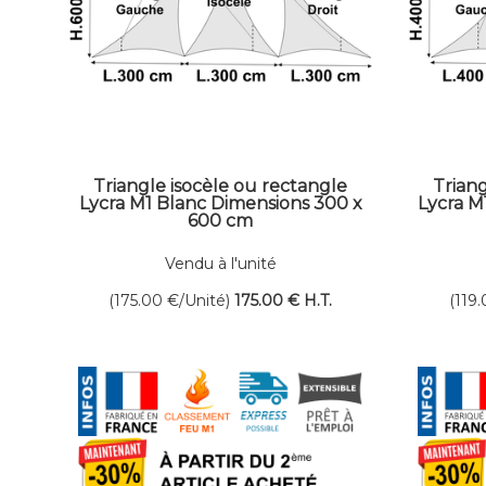
Triangle isocèle ou rectangle
Triang
Lycra M1 Blanc Dimensions 300 x
Lycra M
600 cm
Vendu à l'unité
(175.00
€
/Unité)
175
.00
€
H.T.
(119