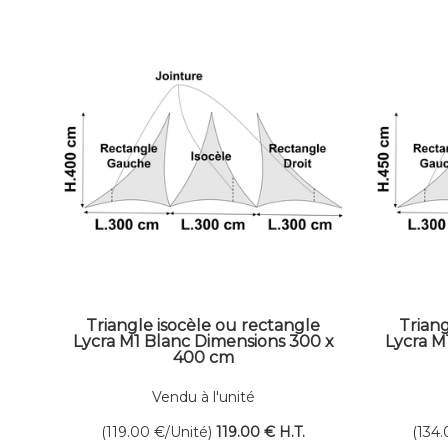
Triangle isocèle ou rectangle
Triang
Lycra M1 Blanc Dimensions 300 x
Lycra M
400 cm
Vendu à l'unité
(119.00
€
/Unité)
119
.00
€
H.T.
(134